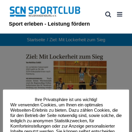
Zum
Inhalt
springen
Sport erleben - Leistung fördern
Startseite
Ziel: Mit Lockerheit zum Sieg
Ihre Privatsphäre ist uns wichtig!
Wir verwenden Cookies, um Ihnen ein optimales
Webseiten-Erlebnis zu bieten. Dazu zählen Cookies, die
für den Betrieb der Seite notwendig sind, sowie solche, die
lediglich zu anonymen Statistikzwecken, für
Komforteinstellungen oder zur Anzeige personalisierter
Inhalte genutzt werden. Sie können selbst entscheiden,