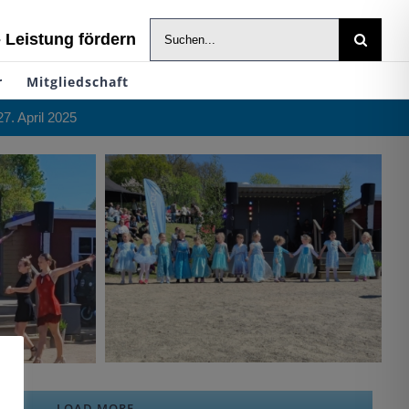
Suche
- Leistung fördern
nach:
r
Mitgliedschaft
7. April 2025
LOAD MORE