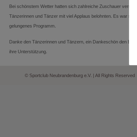
Bei schönstem Wetter hatten sich zahlreiche Zuschauer versamm
Tänzerinnen und Tänzer mit viel Applaus belohnten. Es war siche
gelungenes Programm.
Danke den Tänzerinnen und Tänzern, ein Dankeschön den Eltern
ihre Unterstützung.
© Sportclub Neubrandenburg e.V. | All Rights Reserved