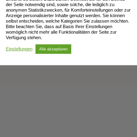
der Seite notwendig sind, sowie solche, die lediglich zu
elt, die die jungen
anonymen Statistikzwecken, für Komforteinstellungen oder zur
Fotos: privat
Anzeige personalisierter Inhalte genutzt werden. Sie können
rlich ein interessantes und
selbst entscheiden, welche Kategorien Sie zulassen möchten.
weitere Fotos
hier
Bitte beachten Sie, dass auf Basis Ihrer Einstellungen
womöglich nicht mehr alle Funktionalitäten der Seite zur
Verfügung stehen.
 und Übungsleiterinnen für
Einstellungen
Alle akzeptieren