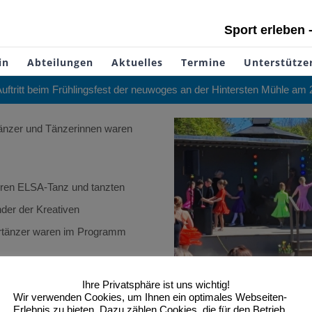
Sport erleben 
in
Abteilungen
Aktuelles
Termine
Unterstütze
uftritt beim Frühlingsfest der neuwoges an der Hintersten Mühle am 2
Tänzer und Tänzerinnen waren
ihren ELSA-Tanz und tanzten
nder der Kreativen
ertänzer waren im Programm
Ihre Privatsphäre ist uns wichtig!
rden dargeboten.
Wir verwenden Cookies, um Ihnen ein optimales Webseiten-
Erlebnis zu bieten. Dazu zählen Cookies, die für den Betrieb