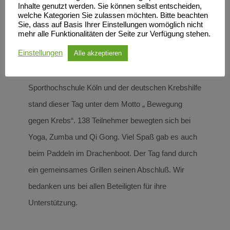
Inhalte genutzt werden. Sie können selbst entscheiden,
welche Kategorien Sie zulassen möchten. Bitte beachten
Sporttag 2019
Sie, dass auf Basis Ihrer Einstellungen womöglich nicht
mehr alle Funktionalitäten der Seite zur Verfügung stehen.
Ein Sporttag besonderer Art fand am 02. Juli 2019 in
Einstellungen
Alle akzeptieren
der Abteilung Gesundheits- und Breitensport des
SCN statt. Auf Anregung des DOSB, der
Sporthochschule Köln und der deutschen Krebshilfe
stand dieser Tag unter dem Motto „ Bewegung
gegen Krebs“. 138 Teilnehmer bewegten sich bei
Yoga, Zumba und Qi Gong. Viel Spaß gab es auch
beim Paddeln im Drachenboot. Der Tag fand durch
ein gemeinsames Grillen seinen Abschluß. Wir
bedanken uns bei allen Beteiligten für ihre
Unterstützung.