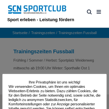
Zum
Inhalt
springen
Sport erleben - Leistung fördern
Startseite
Trainingszeiten
Trainingszeiten Fussball
Trainingszeiten Fussball
Frühling / Sommer / Herbst: Sportplatz Weidenweg
mittwochs ab 19:00 Uhr Winter: Sporthalle Ost 1
donnerstags ab 18:30 Uhr
Ihre Privatsphäre ist uns wichtig!
Wir verwenden Cookies, um Ihnen ein optimales
Webseiten-Erlebnis zu bieten. Dazu zählen Cookies, die
für den Betrieb der Seite notwendig sind, sowie solche, die
lediglich zu anonymen Statistikzwecken, für
© Sportclub Neubrandenburg e.V. | All Rights Reserved
Komforteinstellungen oder zur Anzeige personalisierter
Inhalte genutzt werden. Sie können selbst entscheiden,