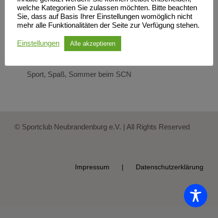
welche Kategorien Sie zulassen möchten. Bitte beachten
Sie, dass auf Basis Ihrer Einstellungen womöglich nicht
Ferienlager in Neubrandenburg
mehr alle Funktionalitäten der Seite zur Verfügung stehen.
– SCN Sommersportcamp 2024
Einstellungen
Alle akzeptieren
– Jetzt freie Plätze sichern!
Sport, Spaß, Sommer beim SCN
© Sportclub Neubrandenburg e.V. | All Rights Reserved
Impressum
Datenschutzerklärung