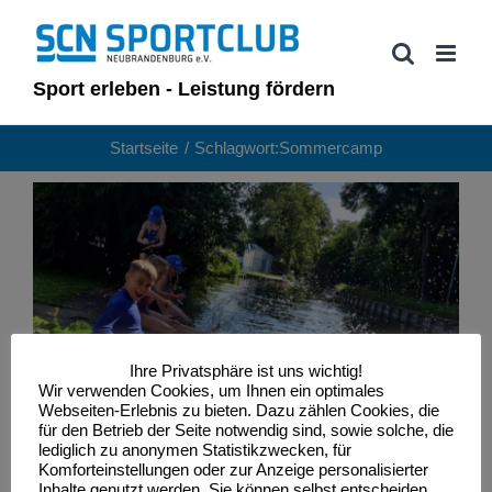
Zum
Inhalt
springen
Sport erleben - Leistung fördern
Startseite
Schlagwort:
Sommercamp
Ferienlager in Neubrandenburg – SCN
Sommersportcamp 2024 – Jetzt freie Plätze
Ihre Privatsphäre ist uns wichtig!
sichern!
Wir verwenden Cookies, um Ihnen ein optimales
Webseiten-Erlebnis zu bieten. Dazu zählen Cookies, die
Kanu
Verein
für den Betrieb der Seite notwendig sind, sowie solche, die
lediglich zu anonymen Statistikzwecken, für
Komforteinstellungen oder zur Anzeige personalisierter
Inhalte genutzt werden. Sie können selbst entscheiden,