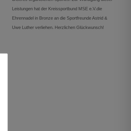
Leistungen hat der Kreissportbund MSE e.V.die
Ehrennadel in Bronze an die Sportfreunde Astrid &
Uwe Luther verliehen. Herzlichen Glückwunsch!