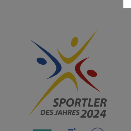
Landessportbund ruft zur Wahl der Sportler des
Jahres auf
Kanu
Leichtathletik
Verein