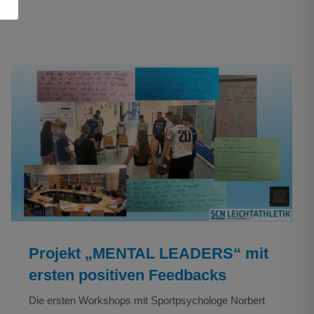
Projekt „MENTAL LEADERS“ mit ersten
positiven Feedbacks
Leichtathletik
Verein
Projekt „MENTAL LEADERS“ mit
ersten positiven Feedbacks
Die ersten Workshops mit Sportpsychologe Norbert