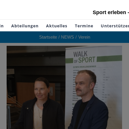
Sport erleben 
in
Abteilungen
Aktuelles
Termine
Unterstütze
Startseite
NEWS
Verein
Drei neue Platten für den Walk of Sport
Verein