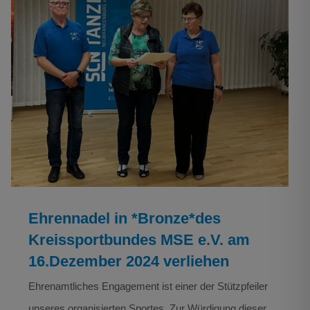
Ehrennadel in *Bronze*des Kreissportbundes
MSE e.V. am 16.Dezember 2024 verliehen
NEWS
Tanzen
Verein
Ehrennadel in *Bronze*des
Kreissportbundes MSE e.V. am
16.Dezember 2024 verliehen
Ehrenamtliches Engagement ist einer der Stützpfeiler
unseres organisierten Sportes. Zur Würdigung dieser