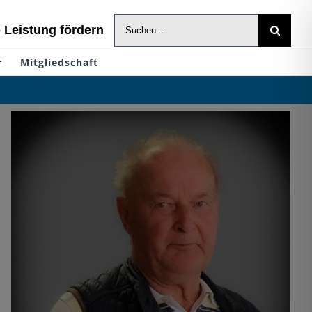
Suche
- Leistung fördern
nach:
r
Mitgliedschaft
Nachruf: Carl-Heinz Martens
Kanu
Verein