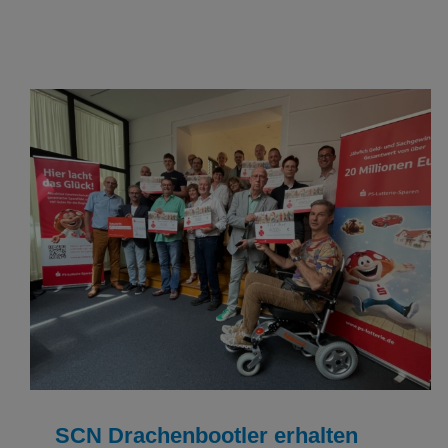
SCN Drachenbootler erhalten Scheck aus PS-
Lotterie
Drachenboot
Verein
SCN Drachenbootler erhalten