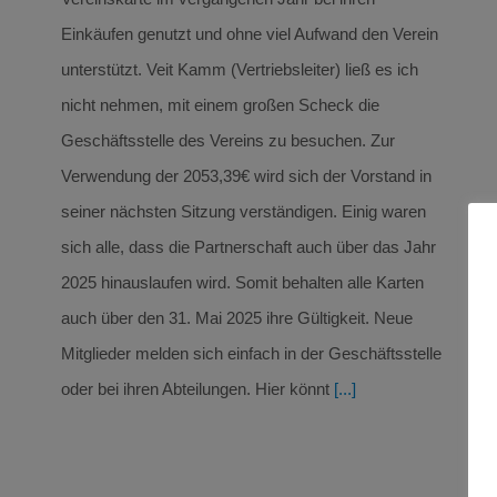
Einkäufen genutzt und ohne viel Aufwand den Verein
unterstützt. Veit Kamm (Vertriebsleiter) ließ es ich
nicht nehmen, mit einem großen Scheck die
Geschäftsstelle des Vereins zu besuchen. Zur
Verwendung der 2053,39€ wird sich der Vorstand in
seiner nächsten Sitzung verständigen. Einig waren
sich alle, dass die Partnerschaft auch über das Jahr
2025 hinauslaufen wird. Somit behalten alle Karten
auch über den 31. Mai 2025 ihre Gültigkeit. Neue
Mitglieder melden sich einfach in der Geschäftsstelle
oder bei ihren Abteilungen. Hier könnt
[...]