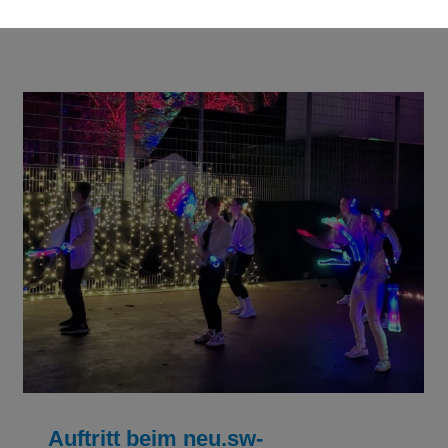
Auftritt beim neu.sw-Lichterpaddeln am
Oberbach am 02. November2024
NEWS
Tanzen
Uncategorized
Verein
Auftritt beim neu.sw-