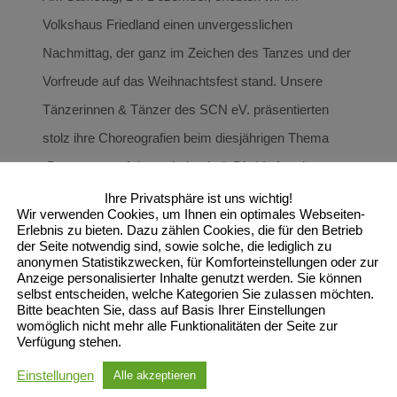
Volkshaus Friedland einen unvergesslichen
Nachmittag, der ganz im Zeichen des Tanzes und der
Vorfreude auf das Weihnachtsfest stand. Unsere
Tänzerinnen & Tänzer des SCN eV. präsentierten
stolz ihre Choreografien beim diesjährigen Thema
„Der getanzte Adventskalender“. Die Vorfreude war
groß, als die Kinder und Jugendlichen auf die Bühne
Ihre Privatsphäre ist uns wichtig!
Wir verwenden Cookies, um Ihnen ein optimales Webseiten-
traten und mit viel Enthusiasmus und Energie ihre
Erlebnis zu bieten. Dazu zählen Cookies, die für den Betrieb
der Seite notwendig sind, sowie solche, die lediglich zu
Tänze vorführten. Jede Darbietung war ein kleines
anonymen Statistikzwecken, für Komforteinstellungen oder zur
Anzeige personalisierter Inhalte genutzt werden. Sie können
Fenster, das einen Einblick in die kreative und
selbst entscheiden, welche Kategorien Sie zulassen möchten.
tänzerische Vielfalt unserer jungen Talente gab. Die
Bitte beachten Sie, dass auf Basis Ihrer Einstellungen
womöglich nicht mehr alle Funktionalitäten der Seite zur
Zuschauer – Eltern, Großeltern und Freunde – waren
Verfügung stehen.
begeistert von den beeindruckenden Leistungen und
Einstellungen
Alle akzeptieren
der Hingabe,
[...]