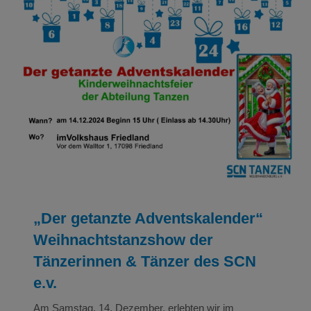
„Der getanzte Adventskalender“
Weihnachtstanzshow der Tänzerinnen & Tänzer
des SCN e.v.
NEWS
Tanzen
Verein
„Der getanzte Adventskalender“
Weihnachtstanzshow der
Tänzerinnen & Tänzer des SCN
e.v.
Am Samstag, 14. Dezember, erlebten wir im