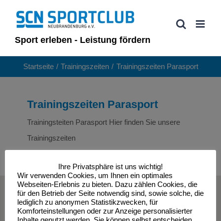
Zum
Inhalt
springen
Sport erleben - Leistung fördern
Startseite
Trainingszeiten
Trainingszeiten Parasport
Trainingszeiten Parasport
Trainingsteiten Parasport Hier finden Sie unsere
Trainingszeiten
Ihre Privatsphäre ist uns wichtig!
Wir verwenden Cookies, um Ihnen ein optimales
Webseiten-Erlebnis zu bieten. Dazu zählen Cookies, die
© Sportclub Neubrandenburg e.V. | All Rights Reserved
für den Betrieb der Seite notwendig sind, sowie solche, die
lediglich zu anonymen Statistikzwecken, für
Komforteinstellungen oder zur Anzeige personalisierter
Inhalte genutzt werden. Sie können selbst entscheiden,