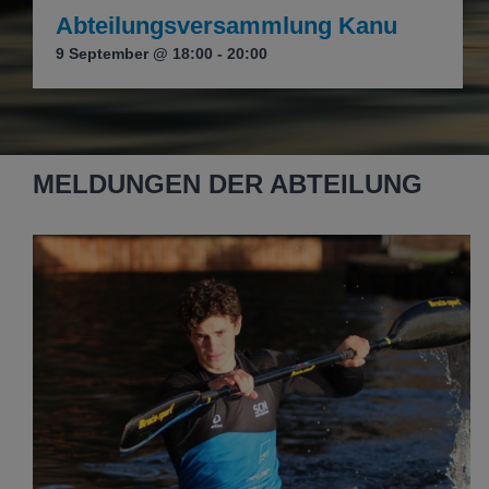
Abteilungsversammlung Kanu
9 September @ 18:00
-
20:00
MELDUNGEN DER ABTEILUNG
Elite Team des SCN – Wir stellen vor: Theodor
Schulz