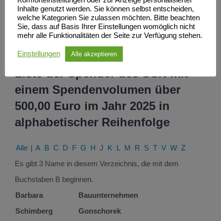
Inhalte genutzt werden. Sie können selbst entscheiden,
welche Kategorien Sie zulassen möchten. Bitte beachten
Sie, dass auf Basis Ihrer Einstellungen womöglich nicht
mehr alle Funktionalitäten der Seite zur Verfügung stehen.
Einstellungen
Alle akzeptieren
Liste der Spender des SCN mit
einem Spendenvolumen über
500,00 Euro im Jahr 2025 in
alphabetischer Reihenfolge
Alle
|
A
B
C
D
F
G
H
J
K
L
M
R
S
T
V
W
Z
Es gibt 3 Name in diesem Verzeichnis, die mit dem
Buchstaben B beginnen.
Barbara
Bauunternehmen
Schimberg
Gonschorek