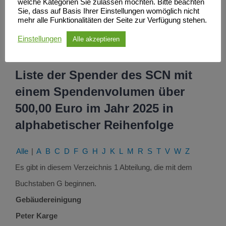
welche Kategorien Sie zulassen möchten. Bitte beachten
Sie, dass auf Basis Ihrer Einstellungen womöglich nicht
mehr alle Funktionalitäten der Seite zur Verfügung stehen.
Einstellungen
Alle akzeptieren
Liste der Spender des SCN mit
einem Spendenvolumen über
500,00 Euro im Jahr 2025 in
alphabetischer Reihenfolge
Alle
|
A
B
C
D
F
G
H
J
K
L
M
R
S
T
V
W
Z
Es gibt in diesem Verzeichnis 1 Abteilung, die mit dem
Buchstaben G beginnen.
Gebäudereinigung
Peter Karge