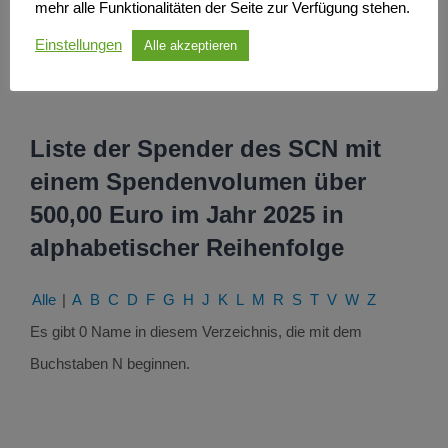
mehr alle Funktionalitäten der Seite zur Verfügung stehen.
Einstellungen
Alle akzeptieren
Liste der Spender des SCN mit
einem Spendenvolumen über
500,00 Euro im Jahr 2025 in
alphabetischer Reihenfolge
Alle
|
A
B
C
D
F
G
H
J
K
L
M
R
S
T
V
W
Z
Es gibt 0 Name in diesem Verzeichnis, die mit dem
Buchstaben N beginnen.
PARTNER WERDEN