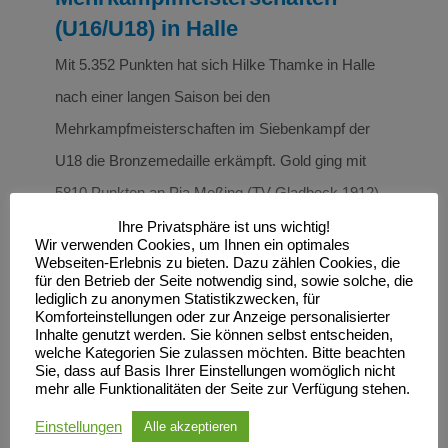
(U16/U18) in Halle
Mit 5.352 Punkten hat sich Hilke Thamke in Halle
nach einer langen Saison bei den
Mehrkampfmeisterschaften im Siebenkampf der
U18 die Bronzemedaille erkämpft. Gold ging mit
5810 Punkten an Pia Meßing (TV Gladbeck 1912) ,
Silber an Emma Kaul mit 5456 Punkten (USC
Ihre Privatsphäre ist uns wichtig!
Wir verwenden Cookies, um Ihnen ein optimales
Mainz). Mit der neuen persönliche Bestleistung zum
Webseiten-Erlebnis zu bieten. Dazu zählen Cookies, die
für den Betrieb der Seite notwendig sind, sowie solche, die
Saisonabschluss hat sich Hilke auch für den NK1-
lediglich zu anonymen Statistikzwecken, für
Komforteinstellungen oder zur Anzeige personalisierter
Kader empfohlen. In der weiblichen Jugend W15
Inhalte genutzt werden. Sie können selbst entscheiden,
verstolperte sich Kimberly Opitz in der ersten
welche Kategorien Sie zulassen möchten. Bitte beachten
Sie, dass auf Basis Ihrer Einstellungen womöglich nicht
Disziplin (80 Meter Hürden) des Tages. Somit
mehr alle Funktionalitäten der Seite zur Verfügung stehen.
gingen Null Punkte in die Wertung. Trotzdem
Einstellungen
Alle akzeptieren