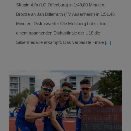
Skupin-Alfa (LG Offenburg) in 1:49,80 Minuten,
Bronze an Jan Dillemuth (TV Assenheim) in 1:51,46
Minuten. Diskuswerfer Ole Mehlberg hat sich in
einem spannenden Diskusfinale der U18 die
Silbermedaille erkämpft. Das verpasste Finale
[...]
Goldenes Wochenende für SCN Läufer mit
Staffelgold, persönlichen Bestleistungen in
Dessau und Thum
Leichtathletik
Leichtathletik Ergebnisse