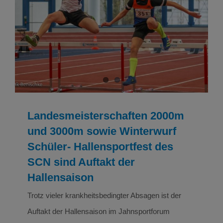
Landesmeisterschaften 2000m und 3000m
sowie Winterwurf Schüler- Hallensportfest des
SCN sind Auftakt der Hallensaison
Bilder Leichtathletik
Leichtathletik
Leichtathletik
Ergebnisse
Landesmeisterschaften 2000m
und 3000m sowie Winterwurf
Schüler- Hallensportfest des
SCN sind Auftakt der
Hallensaison
Trotz vieler krankheitsbedingter Absagen ist der
Auftakt der Hallensaison im Jahnsportforum