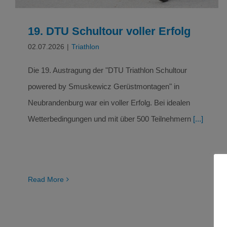
19. DTU Schultour voller Erfolg
02.07.2026
|
Triathlon
Die 19. Austragung der "DTU Triathlon Schultour
powered by Smuskewicz Gerüstmontagen" in
Neubrandenburg war ein voller Erfolg. Bei idealen
Wetterbedingungen und mit über 500 Teilnehmern
[...]
Read More