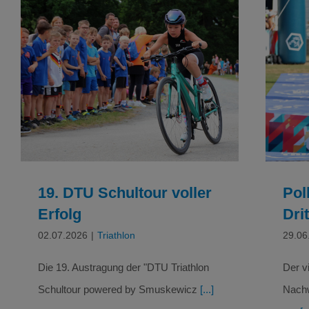
19. DTU Schultour voller Erfolg
Triathlon
19. DTU Schultour voller
Pol
Erfolg
Dri
02.07.2026
|
Triathlon
29.06
Die 19. Austragung der "DTU Triathlon
Der v
Schultour powered by Smuskewicz
[...]
Nachw