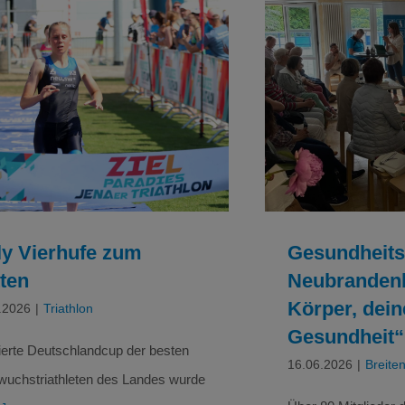
Gesundheit
Polly Vierhufe zum Dritten
Neubrandenburg
deine Ge
Triathlon
Breit
ly Vierhufe zum
Gesundheits
tten
Neubrandenb
Körper, dein
.2026
|
Triathlon
Gesundheit“
ierte Deutschlandcup der besten
16.06.2026
|
Breite
uchstriathleten des Landes wurde