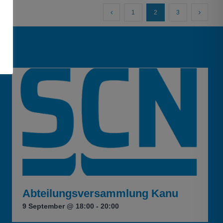
1
2
3
Abteilungsversammlung Kanu
9 September @ 18:00
-
20:00