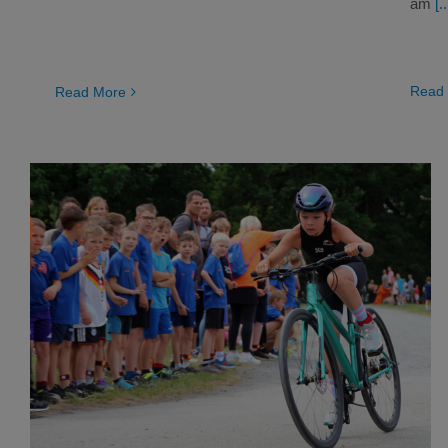
am
[..
Read
Read More
19. DTU Schultour voller Erfolg
Triathlon