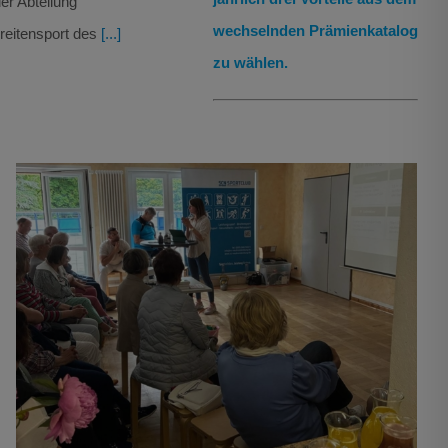
er Abteilung
wechselnden Prämienkatalog
reitensport des
[...]
zu wählen.
Gesundheitstag beim SC Neubrandenburg –
„Dein Körper, deine Gesundheit“
Breitensport