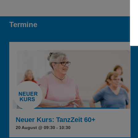
Termine
Neuer Kurs: TanzZeit 60+
20 August @ 09:30
-
10:30