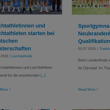
Leichtathletik
chtathletinnen und
Sportgymna
chtathleten starten bei
Neubrandenb
tschen
Qualifikation
sterschaften
02.07.2026
|
Triathl
.2026
|
Leichtathletik
Beim Landesfinale v
ichtathletinnen und Leichtathleten
für Olympia" im Tria
bereit für die anstehenden
[...]
 More
Read More