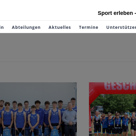
Sport erleben 
in
Abteilungen
Aktuelles
Termine
Unterstütze
htathletinnen und Leichtathleten
Sportgymnasium
starten bei Deutschen
mit JtfO Q
Meisterschaften
Tria