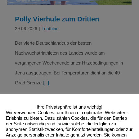
Polly Vierhufe zum Dritten
29.06.2026
|
Triathlon
Der vierte Deutschlandcup der besten
Nachwuchstriathleten des Landes wurde am
vergangenen Wochenende unter Hitzebedingungen in
Jena ausgetragen. Bei Temperaturen dicht an die 40
Grad Grenze
[...]
Ihre Privatsphäre ist uns wichtig!
Read More
Wir verwenden Cookies, um Ihnen ein optimales Webseiten-
Erlebnis zu bieten. Dazu zählen Cookies, die für den Betrieb
der Seite notwendig sind, sowie solche, die lediglich zu
anonymen Statistikzwecken, für Komforteinstellungen oder zur
Anzeige personalisierter Inhalte genutzt werden. Sie können