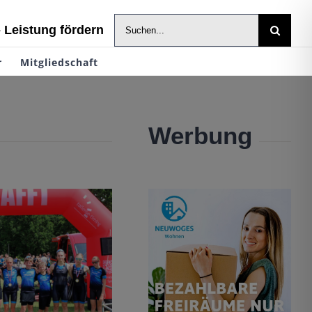
Suche
- Leistung fördern
nach:
r
Mitgliedschaft
Werbung
 Neubrandenburg
ualifikation
thlon