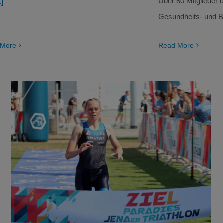
Über 80 Mitglieder d
.]
Gesundheits- und B
 More
Read More
Polly Vierhufe zum Dritten
Triathlon