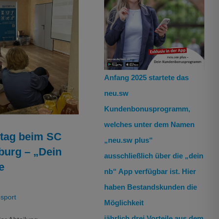
stag beim SC
 – „Dein Körper,
sundheit“
Anfang 2025 startete das
ensport
neu.sw
Kundenbonusprogramm,
welches unter dem Namen
tag beim SC
„neu.sw plus“
urg – „Dein
ausschließlich über die „dein
e
nb“ App verfügbar ist. Hier
haben Bestandskunden die
nsport
Möglichkeit
jährlich drei Vorteile aus dem