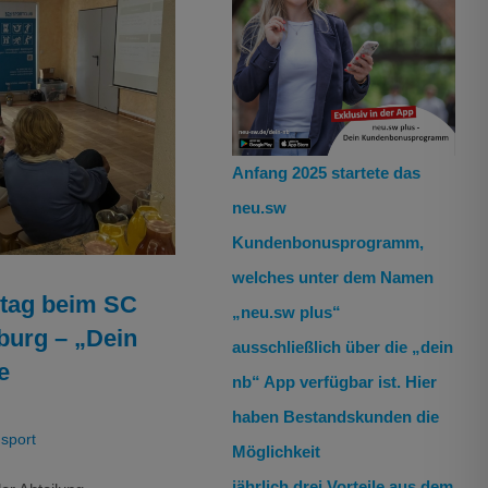
stag beim SC
 – „Dein Körper,
sundheit“
Anfang 2025 startete das
ensport
neu.sw
Kundenbonusprogramm,
welches unter dem Namen
tag beim SC
„neu.sw plus“
urg – „Dein
ausschließlich über die „dein
e
nb“ App verfügbar ist. Hier
haben Bestandskunden die
nsport
Möglichkeit
jährlich drei Vorteile aus dem