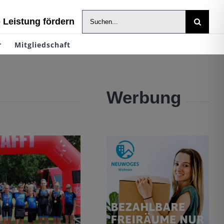
Suche
- Leistung fördern
nach:
r
Mitgliedschaft
Werbung
 Neubrandenburg
ualifikation
thlon