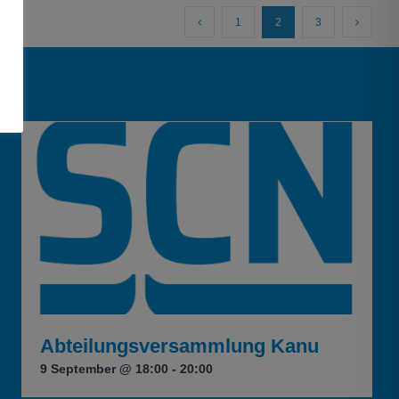
1
2
3
Abteilungsversammlung Kanu
9 September @ 18:00
-
20:00