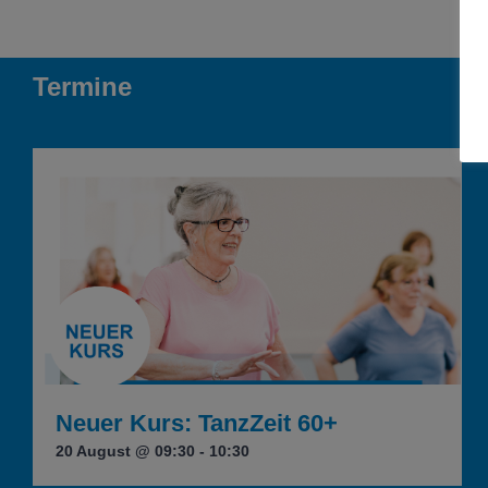
Termine
Neuer Kurs: TanzZeit 60+
20 August @ 09:30
-
10:30