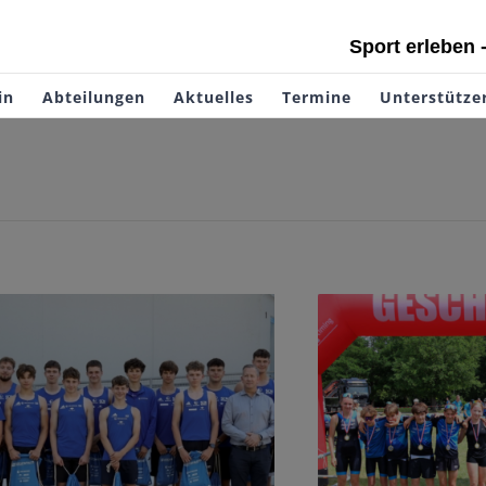
Sport erleben 
in
Abteilungen
Aktuelles
Termine
Unterstütze
htathletinnen und Leichtathleten
Sportgymnasium
starten bei Deutschen
mit JtfO Q
Meisterschaften
Tria