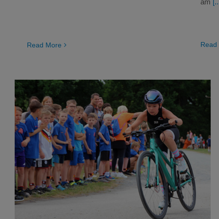
am
[..
Read
Read More
19. DTU Schultour voller Erfolg
Triathlon