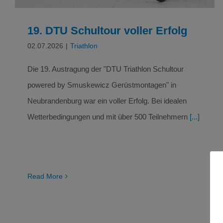
19. DTU Schultour voller Erfolg
02.07.2026
|
Triathlon
Die 19. Austragung der "DTU Triathlon Schultour
powered by Smuskewicz Gerüstmontagen" in
Neubrandenburg war ein voller Erfolg. Bei idealen
Wetterbedingungen und mit über 500 Teilnehmern
[...]
Read More