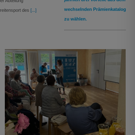
er Abteilung
wechselnden Prämienkatalog
reitensport des
[...]
zu wählen.
Gesundheitstag beim SC Neubrandenburg –
„Dein Körper, deine Gesundheit“
Breitensport