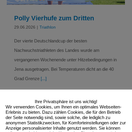
Polly Vierhufe zum Dritten
29.06.2026
|
Triathlon
Der vierte Deutschlandcup der besten
Nachwuchstriathleten des Landes wurde am
vergangenen Wochenende unter Hitzebedingungen in
Jena ausgetragen. Bei Temperaturen dicht an die 40
Grad Grenze
[...]
Ihre Privatsphäre ist uns wichtig!
Read More
Wir verwenden Cookies, um Ihnen ein optimales Webseiten-
Erlebnis zu bieten. Dazu zählen Cookies, die für den Betrieb
der Seite notwendig sind, sowie solche, die lediglich zu
anonymen Statistikzwecken, für Komforteinstellungen oder zur
Anzeige personalisierter Inhalte genutzt werden. Sie können