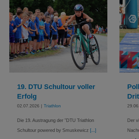
19. DTU Schultour voller Erfolg
Triathlon
19. DTU Schultour voller
Pol
Erfolg
Dri
02.07.2026
|
Triathlon
29.06
Die 19. Austragung der "DTU Triathlon
Der v
Schultour powered by Smuskewicz
[...]
Nachw