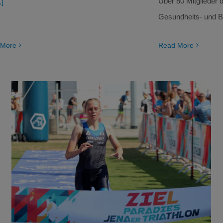
Über 80 Mitglieder d
.]
Gesundheits- und B
 More
Read More
Polly Vierhufe zum Dritten
Triathlon