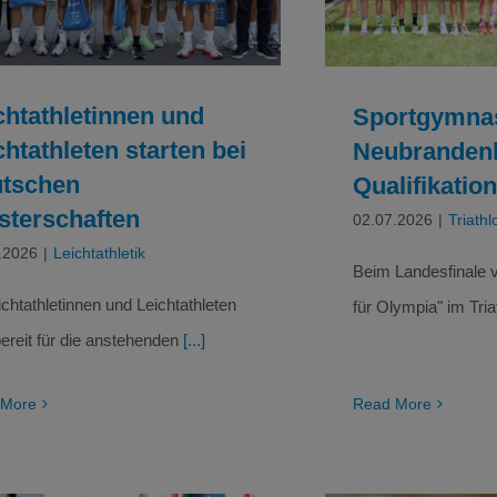
Leichtathletik
chtathletinnen und
Sportgymna
chtathleten starten bei
Neubrandenb
tschen
Qualifikation
sterschaften
02.07.2026
|
Triathl
.2026
|
Leichtathletik
Beim Landesfinale v
ichtathletinnen und Leichtathleten
für Olympia" im Tria
bereit für die anstehenden
[...]
 More
Read More