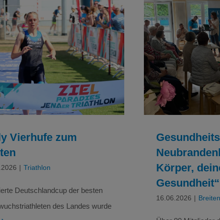
Gesundheit
Polly Vierhufe zum Dritten
Neubrandenburg
deine Ge
Triathlon
Breit
ly Vierhufe zum
Gesundheits
tten
Neubrandenb
Körper, dein
.2026
|
Triathlon
Gesundheit“
ierte Deutschlandcup der besten
16.06.2026
|
Breite
uchstriathleten des Landes wurde